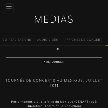
MEDIAS
Home
CD-RÉALISATIONS
AUDIO-VIDÉO
AFFICHES DE CONCERT
Carrière
Directeur
Artistique
RETOURNER
Répertoire
Médias
TOURNÉE DE CONCERTS AU MEXIQUE, JUILLET
Éducation
2011
Contact
Performances e.a. à la Ville du Mexique (CENART) et à
FR
Querétaro (Teatro de la República)