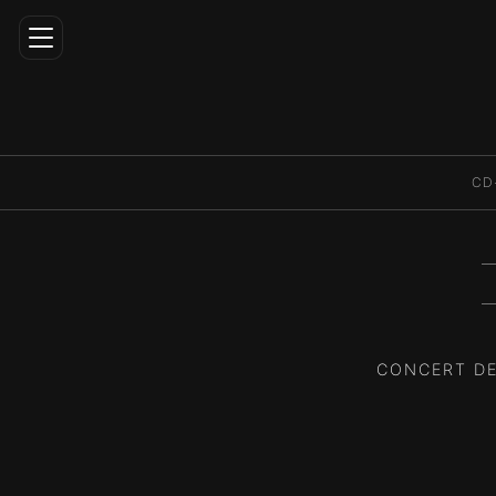
Home
CD
Carrière
Directeur
Artistique
Répertoire
Médias
CONCERT DE
Éducation
Contact
FR