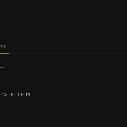
TOS
QUE’, LE 19