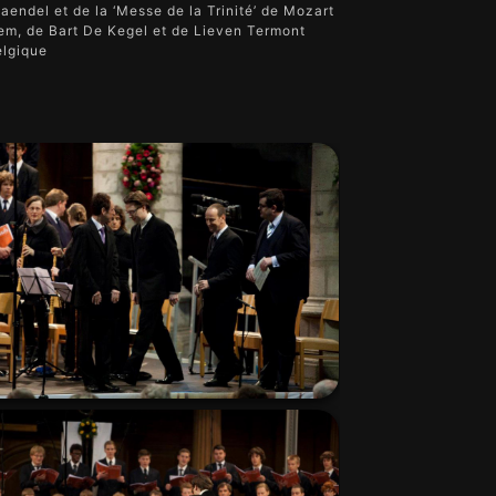
aendel et de la ‘Messe de la Trinité’ de Mozart
em, de Bart De Kegel et de Lieven Termont
elgique