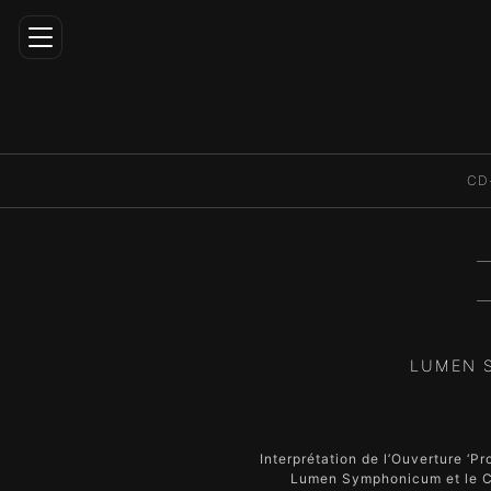
Home
CD
Carrière
Directeur
Artistique
Répertoire
Médias
LUMEN S
Éducation
Contact
Interprétation de l’Ouverture ‘P
FR
Lumen Symphonicum et le Ch