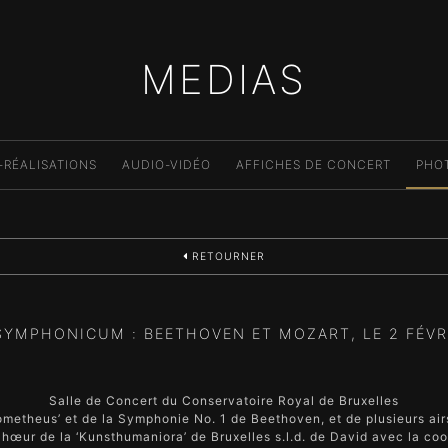
MEDIAS
-RÉALISATIONS
AUDIO-VIDÉO
AFFICHES DE CONCERT
PHO
RETOURNER
YMPHONICUM : BEETHOVEN ET MOZART, LE 2 FÉVR
Salle de Concert du Conservatoire Royal de Bruxelles
rometheus’ et de la Symphonie No. 1 de Beethoven, et de plusieurs ai
œur de la ‘Kunsthumaniora’ de Bruxelles s.l.d. de David avec la coo